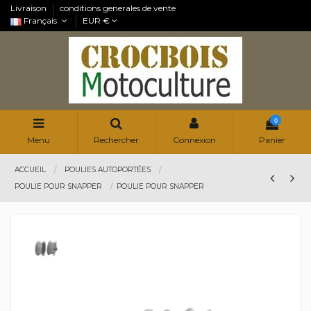
Livraison
conditions generales de vente
Français
EUR €
0
Menu
Rechercher
Connexion
Panier
ACCUEIL
POULIES AUTOPORTÉES
POULIE POUR SNAPPER
POULIE POUR SNAPPER