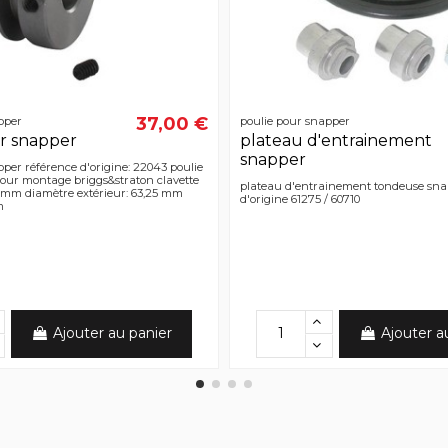
37,00 €
pper
poulie pour snapper
r snapper
plateau d'entrainement
snapper
per référence d'origine: 22043 poulie
pour montage briggs&straton clavette
plateau d'entrainement tondeuse sna
 mm diamètre extérieur: 63,25 mm
d'origine 61275 / 60710
m
Ajouter au panier
Ajouter a