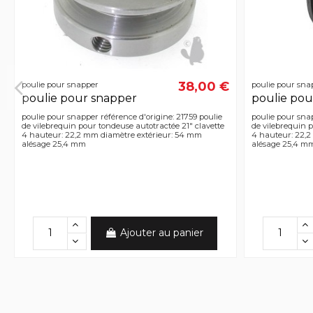
38,00 €
poulie pour snapper
poulie pour sna
poulie pour snapper
poulie pou
poulie pour snapper référence d'origine: 21759 poulie
poulie pour snap
de vilebrequin pour tondeuse autotractée 21" clavette
de vilebrequin 
4 hauteur: 22,2 mm diamètre extérieur: 54 mm
4 hauteur: 22,2
alésage 25,4 mm
alésage 25,4 m
Ajouter au panier