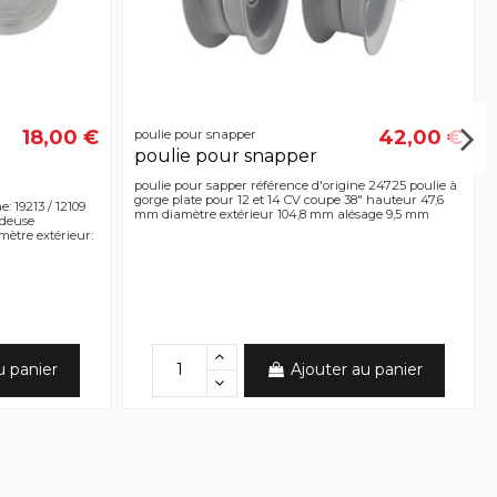
18,00 €
42,00 €
poulie pour snapper
poulie pour snapper
poulie pour sapper référence d'origine 24725 poulie à
gorge plate pour 12 et 14 CV coupe 38" hauteur 47,6
: 19213 / 12109
mm diamètre extérieur 104,8 mm alésage 9,5 mm
ndeuse
mètre extérieur:
u panier
Ajouter au panier