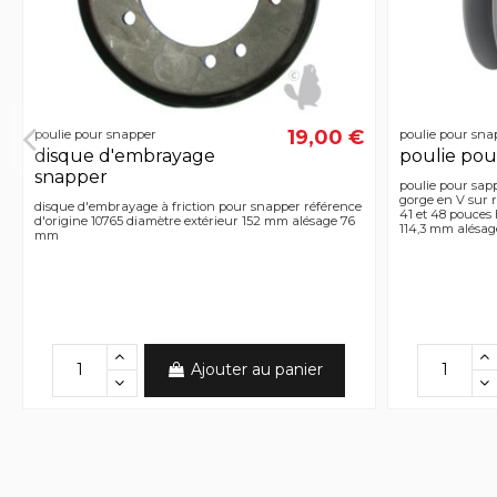
19,00 €
poulie pour snapper
poulie pour sna
disque d'embrayage
poulie pou
snapper
poulie pour sapp
gorge en V sur r
disque d'embrayage à friction pour snapper référence
41 et 48 pouces
d'origine 10765 diamètre extérieur 152 mm alésage 76
114,3 mm alésag
mm
Ajouter au panier