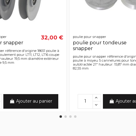
32,00 €
pper
poulie pour snapper
r snapper
poulie pour tondeuse
snapper
er référence d'origine 18651 poulie à
oulement pour LT11, LT12, LT16 coupe
poulie pour snapper référence d'origine
 hauteur 19,5 mm diamètre extérieur
poulie à moyeu 5 cannelures pour to
e 9,5 mm
autotractée 21" hauteur: 15,87 mm dia
82,55 mm
Ajouter au panier
Ajouter a