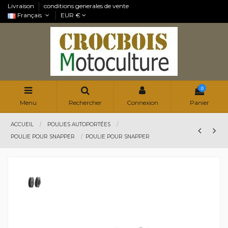
Livraison
conditions generales de vente
Français
EUR €
0
Menu
Rechercher
Connexion
Panier
ACCUEIL
POULIES AUTOPORTÉES
POULIE POUR SNAPPER
POULIE POUR SNAPPER