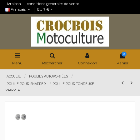
Livraison
conditions generales de vente
Français
EUR €
0
Menu
Rechercher
Connexion
Panier
ACCUEIL
POULIES AUTOPORTÉES
POULIE POUR SNAPPER
POULIE POUR TONDEUSE
SNAPPER