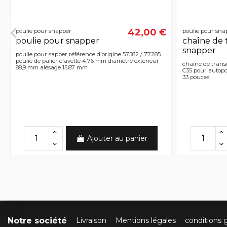
42,00 €
poulie pour snapper
poulie pour sna
poulie pour snapper
chaîne de 
snapper
poulie pour sapper référence d'origine 57582 / 77285
poulie de palier clavette 4,76 mm diamètre extérieur
chaîne de trans
88,9 mm alésage 15,87 mm
C35 pour autopor
33 pouces
Ajouter au panier
Notre société
Livraison
Mentions légales
conditions 