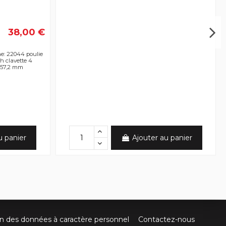
38,00 €
ne: 22044 poulie
h clavette 4
 57,2 mm
u panier
Ajouter au panier
on des données à caractère personnel
Contactez-nous