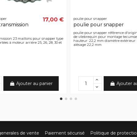
17,00 €
pper
poulie pour snapper
transmission
poulie pour snapper
poulie pour snapper référence d'origi
de vilebrequin pour montage tecumse
mission 23 maillons pour snapper type
hauteur: 22,2 mm diamètre extérieur:
tées à moteur arrière 25, 26, 28, 30 et
alésage 22,2 mm
Ajouter au panier
Ajouter a
generales de vente
Paiement sécurisé
Politique de protecti