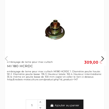
309,00 €
embrayage de lame pour mac culloch
MI 180 HCRDC
embrayage de lame pour mac culloch MI180 HCRDC 1. Diamètre poulie haute:
90 2. Diamètre poulie basse: 136 3. Hauteur totale: 165 4. Hauteur intermédiaire:
35 le même en poulie basse de 100 mm copier et coller le lien ci-dessous
http://crocbois-motoculture.com/product.php?id_product=147
Ajouter au panier