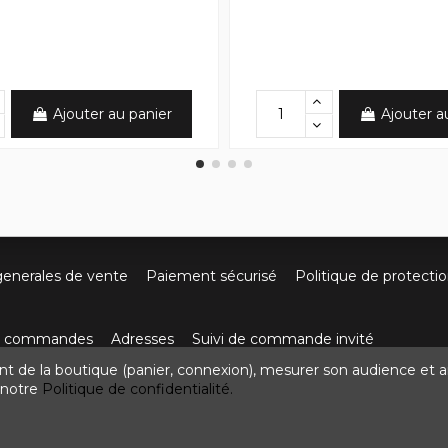
Ajouter au panier
Ajouter a
generales de vente
Paiement sécurisé
Politique de protecti
os commandes
Adresses
Suivi de commande invité
nt de la boutique (panier, connexion), mesurer son audience et a
ute de Villefort 48800 Pied-de-Borne
0624436257
contact
z notre
Politique de confidentialité.