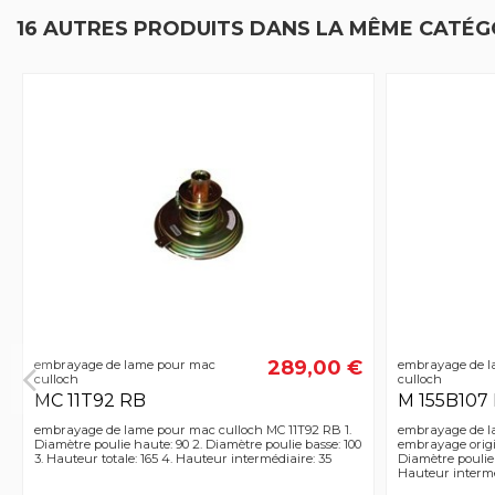
16 AUTRES PRODUITS DANS LA MÊME CATÉGO
289,00 €
embrayage de lame pour mac
embrayage de l
culloch
culloch
MC 11T92 RB
M 155B107
embrayage de lame pour mac culloch MC 11T92 RB 1.
embrayage de l
Diamètre poulie haute: 90 2. Diamètre poulie basse: 100
embrayage origin
3. Hauteur totale: 165 4. Hauteur intermédiaire: 35
Diamètre poulie b
Hauteur intermé