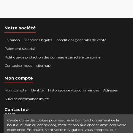
Notre société
Livraison
Mentions légales
conditions generales de vente
Paiement sécurisé
Politique de protection des données à caractère personnel
Contactez-nous
sitemap
Mon compte
Mon compte
Identité
Historique de vos commandes
Adresses
Suivi de commande invité
Contactez-
nous
Ce site utilise des cookies pour assurer le bon fonctionnement de la
boutique (panier, connexion), mesurer son audience et améliorer votre
Crocbois-motoculture.com
expérience. En poursuivant votre navigation, vous acceptez leur
0624436257
50 route de Villefort 48800 Pied-de-Borne