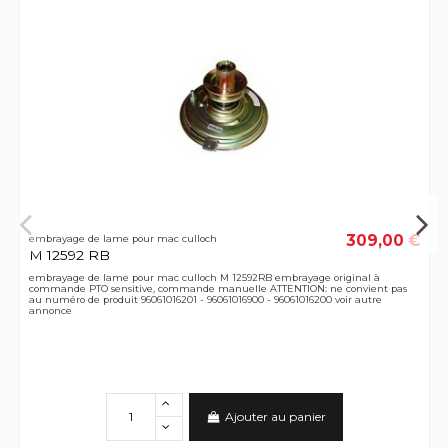
309,00 €
embrayage de lame pour mac culloch
M 12592 RB
embrayage de lame pour mac culloch M 12592RB embrayage original à
commande PTO sensitive, commande manuelle ATTENTION: ne convient pas
au numéro de produit 96061016201 - 96061016900 - 96061016200 voir autre
annonce
Ajouter au panier