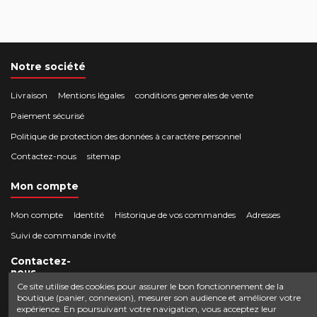
Notre société
Livraison
Mentions légales
conditions generales de vente
Paiement sécurisé
Politique de protection des données à caractère personnel
Contactez-nous
sitemap
Mon compte
Mon compte
Identité
Historique de vos commandes
Adresses
Suivi de commande invité
Contactez-
nous
Ce site utilise des cookies pour assurer le bon fonctionnement de la
boutique (panier, connexion), mesurer son audience et améliorer votre
Crocbois-motoculture.com
expérience. En poursuivant votre navigation, vous acceptez leur
0624436257
50 route de Villefort 48800 Pied-de-Borne